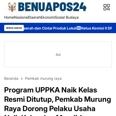
Home
Nasional
Daerah
Ekonomi
Sosial Budaya
an Cintai Produk Lokal
Ketua Komisi II DPRD Murung Raya: Ap
BERITA HARI INI
Ad
Beranda
Pemkab murung raya
Program UPPKA Naik Kelas
Resmi Ditutup, Pemkab Murung
Raya Dorong Pelaku Usaha