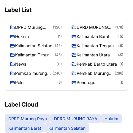
Label List
DPRD Murung
DPRD MURUNG
(320)
(178)
Raya
RAYA
Hukrim
Kalimantan Barat
(1)
(45)
Kalimantan Selatan
Kalimantan Tengah
(45)
(45)
Kalimantan Timur
Kalimantan Utara
(45)
(45)
News
Pemkab Barito Utara
(11)
(1)
Pemkab murung
Pemkab Murung
(240)
(286)
raya
Raya
Polri
Ponorogo
(6)
(1)
Label Cloud
DPRD Murung Raya
DPRD MURUNG RAYA
Hukrim
Kalimantan Barat
Kalimantan Selatan