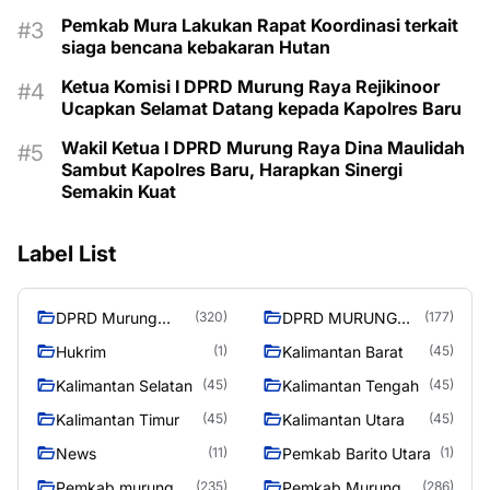
Pemkab Mura Lakukan Rapat Koordinasi terkait
siaga bencana kebakaran Hutan
Ketua Komisi I DPRD Murung Raya Rejikinoor
Ucapkan Selamat Datang kepada Kapolres Baru
Wakil Ketua I DPRD Murung Raya Dina Maulidah
Sambut Kapolres Baru, Harapkan Sinergi
Semakin Kuat
Label List
DPRD Murung
DPRD MURUNG
(320)
(177)
Raya
RAYA
Hukrim
Kalimantan Barat
(1)
(45)
Kalimantan Selatan
Kalimantan Tengah
(45)
(45)
Kalimantan Timur
Kalimantan Utara
(45)
(45)
News
Pemkab Barito Utara
(11)
(1)
Pemkab murung
Pemkab Murung
(235)
(286)