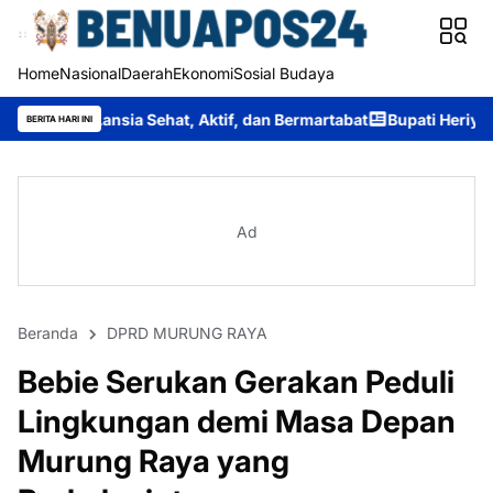
Home
Nasional
Daerah
Ekonomi
Sosial Budaya
 Sehat, Aktif, dan Bermartabat
Bupati Heriyus Buka Festival B
BERITA HARI INI
Ad
Beranda
DPRD MURUNG RAYA
Bebie Serukan Gerakan Peduli
Lingkungan demi Masa Depan
Murung Raya yang