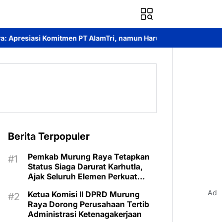
T AlamTri, namun Harus Dibuktikan dengan Aksi Nyata
PT AlamT
Berita Terpopuler
Pemkab Murung Raya Tetapkan
Status Siaga Darurat Karhutla,
Ajak Seluruh Elemen Perkuat
Pencegahan
Ad
Ketua Komisi II DPRD Murung
Raya Dorong Perusahaan Tertib
Administrasi Ketenagakerjaan