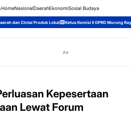
Home
Nasional
Daerah
Ekonomi
Sosial Budaya
Lokal
Ketua Komisi II DPRD Murung Raya: Apresiasi Komitmen P
Ad
Perluasan Kepesertaan
jaan Lewat Forum