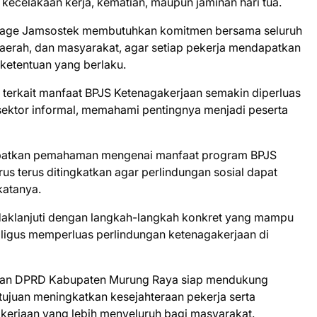
 kecelakaan kerja, kematian, maupun jaminan hari tua.
erage Jamsostek membutuhkan komitmen bersama seluruh
aerah, dan masyarakat, agar setiap pekerja mendapatkan
 ketentuan yang berlaku.
i terkait manfaat BPJS Ketenagakerjaan semakin diperluas
sektor informal, memahami pentingnya menjadi peserta
apatkan pemahaman mengenai manfaat program BPJS
arus terus ditingkatkan agar perlindungan sosial dapat
katanya.
indaklanjuti dengan langkah-langkah konkret yang mampu
igus memperluas perlindungan ketenagakerjaan di
skan DPRD Kabupaten Murung Raya siap mendukung
ujuan meningkatkan kesejahteraan pekerja serta
kerjaan yang lebih menyeluruh bagi masyarakat.