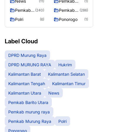
News
Pemkab
(11)
(1)
Barito Utara
Pemkab
Pemkab
(240)
(286)
murung
Murung
Polri
Ponorogo
(6)
(1)
raya
Raya
Label Cloud
DPRD Murung Raya
DPRD MURUNG RAYA
Hukrim
Kalimantan Barat
Kalimantan Selatan
Kalimantan Tengah
Kalimantan Timur
Kalimantan Utara
News
Pemkab Barito Utara
Pemkab murung raya
Pemkab Murung Raya
Polri
Ponorogo