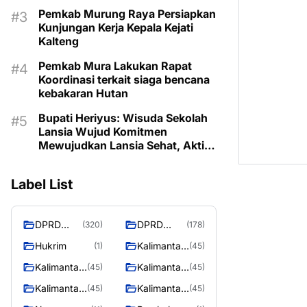
Pemkab Murung Raya Persiapkan
Kunjungan Kerja Kepala Kejati
Kalteng
Pemkab Mura Lakukan Rapat
Koordinasi terkait siaga bencana
kebakaran Hutan
Bupati Heriyus: Wisuda Sekolah
Lansia Wujud Komitmen
Mewujudkan Lansia Sehat, Aktif,
dan Bermartabat
Label List
DPRD
DPRD
(320)
(178)
Murung
MURUNG
Hukrim
Kalimantan
(1)
(45)
Raya
RAYA
Barat
Kalimantan
Kalimantan
(45)
(45)
Selatan
Tengah
Kalimantan
Kalimantan
(45)
(45)
Timur
Utara