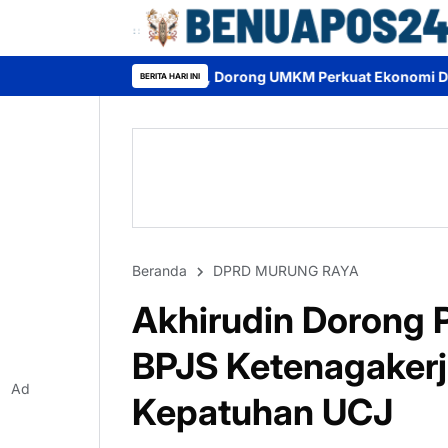
 2026, Dorong UMKM Perkuat Ekonomi Daerah dan Cintai Produk 
BERITA HARI INI
Beranda
DPRD MURUNG RAYA
Akhirudin Dorong 
BPJS Ketenagaker
Ad
Kepatuhan UCJ