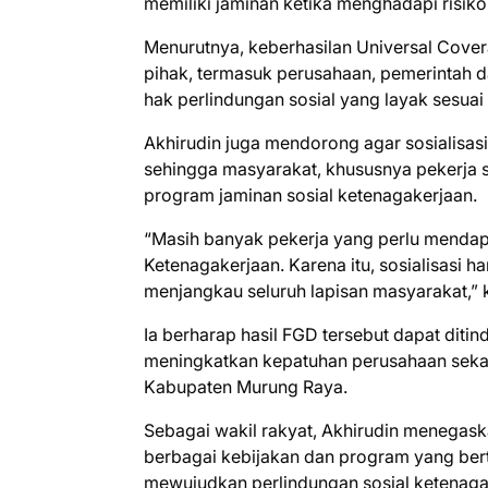
memiliki jaminan ketika menghadapi risiko
Menurutnya, keberhasilan Universal Cov
pihak, termasuk perusahaan, pemerintah d
hak perlindungan sosial yang layak sesuai
Akhirudin juga mendorong agar sosialisas
sehingga masyarakat, khususnya pekerja 
program jaminan sosial ketenagakerjaan.
“Masih banyak pekerja yang perlu mend
Ketenagakerjaan. Karena itu, sosialisasi h
menjangkau seluruh lapisan masyarakat,” 
Ia berharap hasil FGD tersebut dapat dit
meningkatkan kepatuhan perusahaan sekal
Kabupaten Murung Raya.
Sebagai wakil rakyat, Akhirudin menega
berbagai kebijakan dan program yang bert
mewujudkan perlindungan sosial ketenaga