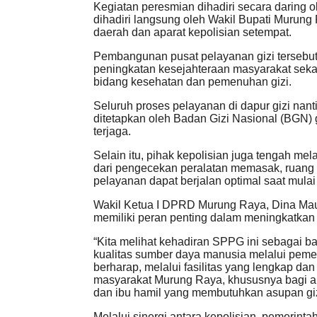
Kegiatan peresmian dihadiri secara daring 
dihadiri langsung oleh Wakil Bupati Murun
daerah dan aparat kepolisian setempat.
Pembangunan pusat pelayanan gizi tersebut
peningkatan kesejahteraan masyarakat seka
bidang kesehatan dan pemenuhan gizi.
Seluruh proses pelayanan di dapur gizi nan
ditetapkan oleh Badan Gizi Nasional (BGN)
terjaga.
Selain itu, pihak kepolisian juga tengah me
dari pengecekan peralatan memasak, ruang
pelayanan dapat berjalan optimal saat mulai
Wakil Ketua I DPRD Murung Raya, Dina Maul
memiliki peran penting dalam meningkatkan
“Kita melihat kehadiran SPPG ini sebagai b
kualitas sumber daya manusia melalui pemen
berharap, melalui fasilitas yang lengkap da
masyarakat Murung Raya, khususnya bagi 
dan ibu hamil yang membutuhkan asupan gizi
Melalui sinergi antara kepolisian, pemerin