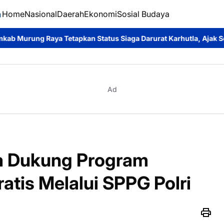
Home
Nasional
Daerah
Ekonomi
Sosial Budaya
n Status Siaga Darurat Karhutla, Ajak Seluruh Elemen Perkuat 
Ad
a Dukung Program
atis Melalui SPPG Polri