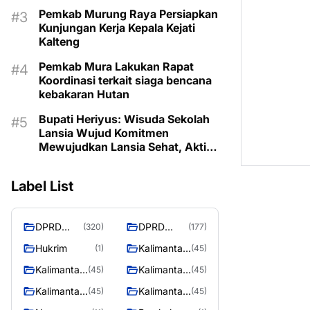
Pemkab Murung Raya Persiapkan
Kunjungan Kerja Kepala Kejati
Kalteng
Pemkab Mura Lakukan Rapat
Koordinasi terkait siaga bencana
kebakaran Hutan
Bupati Heriyus: Wisuda Sekolah
Lansia Wujud Komitmen
Mewujudkan Lansia Sehat, Aktif,
dan Bermartabat
Label List
DPRD
DPRD
(320)
(177)
Murung
MURUNG
Hukrim
Kalimantan
(1)
(45)
Raya
RAYA
Barat
Kalimantan
Kalimantan
(45)
(45)
Selatan
Tengah
Kalimantan
Kalimantan
(45)
(45)
Timur
Utara