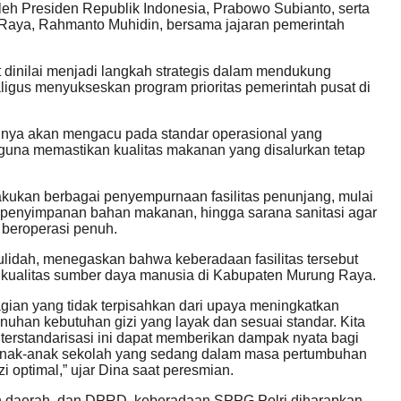
oleh Presiden Republik Indonesia, Prabowo Subianto, serta
g Raya, Rahmanto Muhidin, bersama jajaran pemerintah
 dinilai menjadi langkah strategis dalam mendukung
ligus menyukseskan program prioritas pemerintah pusat di
tinya akan mengacu pada standar operasional yang
 guna memastikan kualitas makanan yang disalurkan tetap
lakukan berbagai penyempurnaan fasilitas penunjang, mulai
 penyimpanan bahan makanan, hingga sarana sanitasi agar
 beroperasi penuh.
idah, menegaskan bahwa keberadaan fasilitas tersebut
 kualitas sumber daya manusia di Kabupaten Murung Raya.
agian yang tidak terpisahkan dari upaya meningkatkan
uhan kebutuhan gizi yang layak dan sesuai standar. Kita
n terstandarisasi ini dapat memberikan dampak nyata bagi
anak-anak sekolah yang sedang dalam masa pertumbuhan
 optimal,” ujar Dina saat peresmian.
tah daerah, dan DPRD, keberadaan SPPG Polri diharapkan