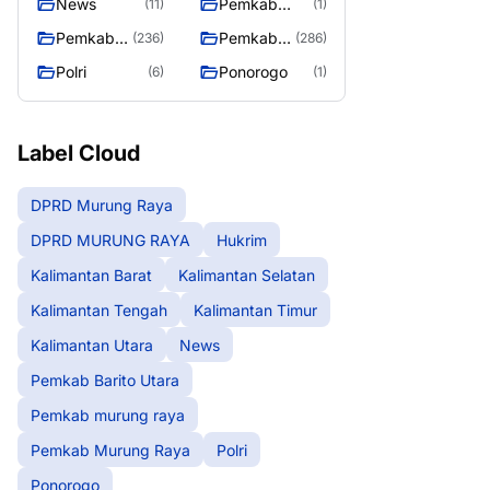
News
Pemkab
(11)
(1)
Barito Utara
Pemkab
Pemkab
(236)
(286)
murung
Murung
Polri
Ponorogo
(6)
(1)
raya
Raya
Label Cloud
DPRD Murung Raya
DPRD MURUNG RAYA
Hukrim
Kalimantan Barat
Kalimantan Selatan
Kalimantan Tengah
Kalimantan Timur
Kalimantan Utara
News
Pemkab Barito Utara
Pemkab murung raya
Pemkab Murung Raya
Polri
Ponorogo