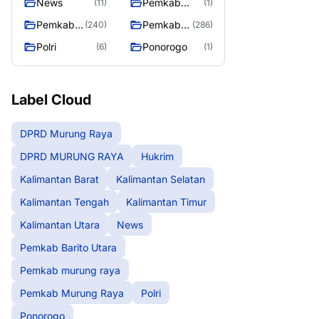
News
Pemkab
(11)
(1)
Barito Utara
Pemkab
Pemkab
(240)
(286)
murung
Murung
Polri
Ponorogo
(6)
(1)
raya
Raya
Label Cloud
DPRD Murung Raya
DPRD MURUNG RAYA
Hukrim
Kalimantan Barat
Kalimantan Selatan
Kalimantan Tengah
Kalimantan Timur
Kalimantan Utara
News
Pemkab Barito Utara
Pemkab murung raya
Pemkab Murung Raya
Polri
Ponorogo