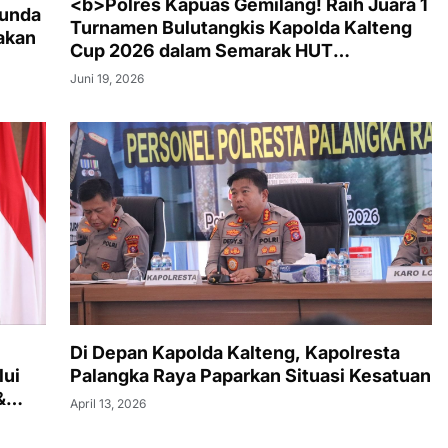
<b>Polres Kapuas Gemilang! Raih Juara 1
Bunda
Turnamen Bulutangkis Kapolda Kalteng
akan
Cup 2026 dalam Semarak HUT
Bhayangkara ke-80</b>
Juni 19, 2026
Di Depan Kapolda Kalteng, Kapolresta
lui
Palangka Raya Paparkan Situasi Kesatuan
&
April 13, 2026