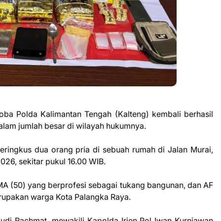
oba Polda Kalimantan Tengah (Kalteng) kembali berhasil
lam jumlah besar di wilayah hukumnya.
 meringkus dua orang pria di sebuah rumah di Jalan Murai,
026, sekitar pukul 16.00 WIB.
l MA (50) yang berprofesi sebagai tukang bangunan, dan AF
rupakan warga Kota Palangka Raya.
di Rachmat, mewakili Kapolda Irjen Pol Iwan Kurniawan