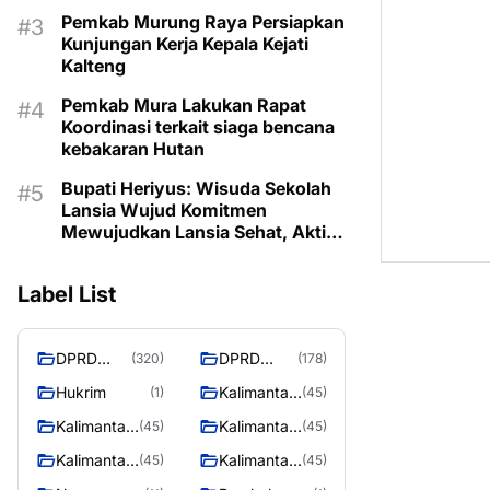
Pemkab Murung Raya Persiapkan
Kunjungan Kerja Kepala Kejati
Kalteng
Pemkab Mura Lakukan Rapat
Koordinasi terkait siaga bencana
kebakaran Hutan
Bupati Heriyus: Wisuda Sekolah
Lansia Wujud Komitmen
Mewujudkan Lansia Sehat, Aktif,
dan Bermartabat
Label List
DPRD
DPRD
(320)
(178)
Murung
MURUNG
Hukrim
Kalimantan
(1)
(45)
Raya
RAYA
Barat
Kalimantan
Kalimantan
(45)
(45)
Selatan
Tengah
Kalimantan
Kalimantan
(45)
(45)
Timur
Utara