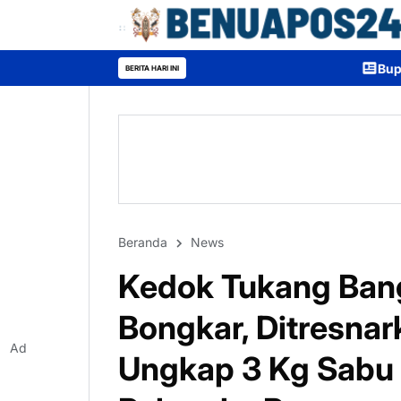
Bupati Heriyus Buka Mura Ex
BERITA HARI INI
Beranda
News
Kedok Tukang Bang
Bongkar, Ditresnar
Ad
Ungkap 3 Kg Sabu d