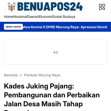
Home
Nasional
Daerah
Ekonomi
Sosial Budaya
 Komisi II DPRD Murung Raya: Apresiasi Komitmen PT AlamTri, n
BERITA HARI INI
Ad
Beranda
Pemkab Murung Raya
Kades Juking Pajang:
Pembangunan dan Perbaikan
Jalan Desa Masih Tahap