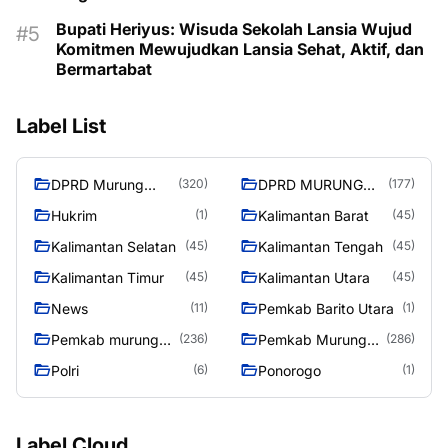
Bupati Heriyus: Wisuda Sekolah Lansia Wujud
Komitmen Mewujudkan Lansia Sehat, Aktif, dan
Bermartabat
Label List
DPRD Murung
DPRD MURUNG
(320)
(177)
Raya
RAYA
Hukrim
Kalimantan Barat
(1)
(45)
Kalimantan Selatan
Kalimantan Tengah
(45)
(45)
Kalimantan Timur
Kalimantan Utara
(45)
(45)
News
Pemkab Barito Utara
(11)
(1)
Pemkab murung
Pemkab Murung
(236)
(286)
raya
Raya
Polri
Ponorogo
(6)
(1)
Label Cloud