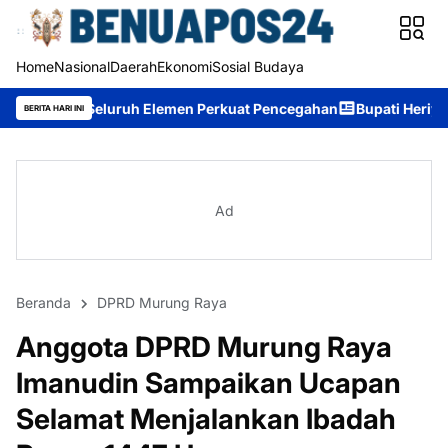
Home
Nasional
Daerah
Ekonomi
Sosial Budaya
uh Elemen Perkuat Pencegahan
Bupati Heriyus: Wisuda Sekolah
BERITA HARI INI
Ad
Beranda
DPRD Murung Raya
Anggota DPRD Murung Raya
Imanudin Sampaikan Ucapan
Selamat Menjalankan Ibadah