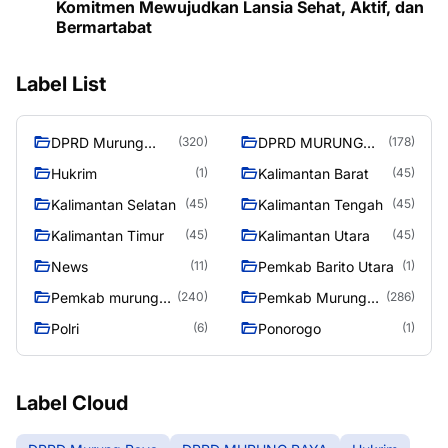
Komitmen Mewujudkan Lansia Sehat, Aktif, dan
Bermartabat
Label List
DPRD Murung
DPRD MURUNG
(320)
(178)
Raya
RAYA
Hukrim
Kalimantan Barat
(1)
(45)
Kalimantan Selatan
Kalimantan Tengah
(45)
(45)
Kalimantan Timur
Kalimantan Utara
(45)
(45)
News
Pemkab Barito Utara
(11)
(1)
Pemkab murung
Pemkab Murung
(240)
(286)
raya
Raya
Polri
Ponorogo
(6)
(1)
Label Cloud