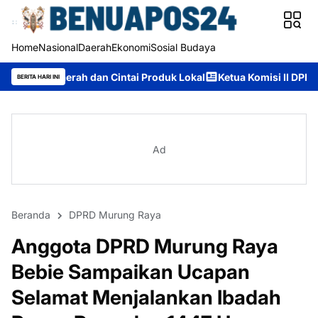
Home
Nasional
Daerah
Ekonomi
Sosial Budaya
dan Cintai Produk Lokal
Ketua Komisi II DPRD Murung Raya: A
BERITA HARI INI
Ad
Beranda
DPRD Murung Raya
Anggota DPRD Murung Raya
Bebie Sampaikan Ucapan
Selamat Menjalankan Ibadah