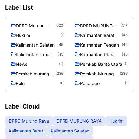
Label List
DPRD Murung
DPRD MURUNG
(320)
(177)
Raya
RAYA
Hukrim
Kalimantan Barat
(1)
(45)
Kalimantan Selatan
Kalimantan Tengah
(45)
(45)
Kalimantan Timur
Kalimantan Utara
(45)
(45)
News
Pemkab Barito Utara
(11)
(1)
Pemkab murung
Pemkab Murung
(236)
(286)
raya
Raya
Polri
Ponorogo
(6)
(1)
Label Cloud
DPRD Murung Raya
DPRD MURUNG RAYA
Hukrim
Kalimantan Barat
Kalimantan Selatan