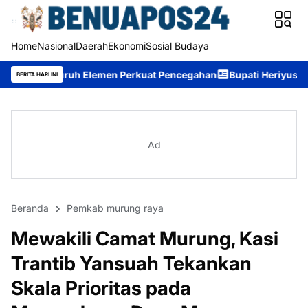
Home
Nasional
Daerah
Ekonomi
Sosial Budaya
 Elemen Perkuat Pencegahan
Bupati Heriyus: Wisuda Sekolah La
BERITA HARI INI
Ad
Beranda
Pemkab murung raya
Mewakili Camat Murung, Kasi
Trantib Yansuah Tekankan
Skala Prioritas pada