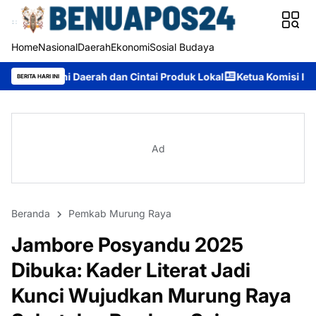
Home
Nasional
Daerah
Ekonomi
Sosial Budaya
h dan Cintai Produk Lokal
Ketua Komisi II DPRD Murung Raya: 
BERITA HARI INI
Ad
Beranda
Pemkab Murung Raya
Jambore Posyandu 2025
Dibuka: Kader Literat Jadi
Kunci Wujudkan Murung Raya