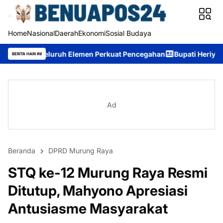
Home
Nasional
Daerah
Ekonomi
Sosial Budaya
ruh Elemen Perkuat Pencegahan
Bupati Heriyus: Wisuda Sekola
BERITA HARI INI
Ad
Beranda
DPRD Murung Raya
STQ ke-12 Murung Raya Resmi
Ditutup, Mahyono Apresiasi
Antusiasme Masyarakat