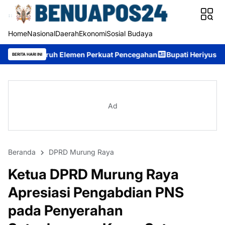
Home
Nasional
Daerah
Ekonomi
Sosial Budaya
 Elemen Perkuat Pencegahan
Bupati Heriyus: Wisuda Sekolah L
BERITA HARI INI
Ad
Beranda
DPRD Murung Raya
Ketua DPRD Murung Raya
Apresiasi Pengabdian PNS
pada Penyerahan