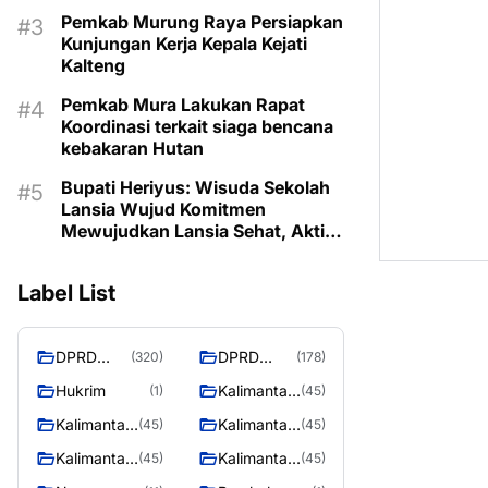
Pemkab Murung Raya Persiapkan
Kunjungan Kerja Kepala Kejati
Kalteng
Pemkab Mura Lakukan Rapat
Koordinasi terkait siaga bencana
kebakaran Hutan
Bupati Heriyus: Wisuda Sekolah
Lansia Wujud Komitmen
Mewujudkan Lansia Sehat, Aktif,
dan Bermartabat
Label List
DPRD
DPRD
(320)
(178)
Murung
MURUNG
Hukrim
Kalimantan
(1)
(45)
Raya
RAYA
Barat
Kalimantan
Kalimantan
(45)
(45)
Selatan
Tengah
Kalimantan
Kalimantan
(45)
(45)
Timur
Utara