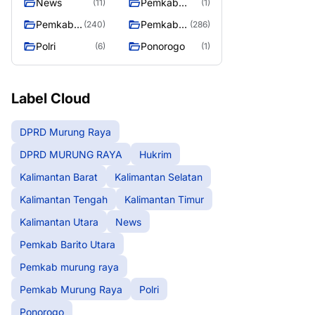
News
Pemkab
(11)
(1)
Barito Utara
Pemkab
Pemkab
(240)
(286)
murung
Murung
Polri
Ponorogo
(6)
(1)
raya
Raya
Label Cloud
DPRD Murung Raya
DPRD MURUNG RAYA
Hukrim
Kalimantan Barat
Kalimantan Selatan
Kalimantan Tengah
Kalimantan Timur
Kalimantan Utara
News
Pemkab Barito Utara
Pemkab murung raya
Pemkab Murung Raya
Polri
Ponorogo