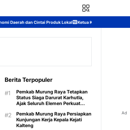
roduk Lokal
Ketua Komisi II DPRD Murung Raya: Apresiasi Komi
Berita Terpopuler
Pemkab Murung Raya Tetapkan
Status Siaga Darurat Karhutla,
Ajak Seluruh Elemen Perkuat
Pencegahan
Ad
Pemkab Murung Raya Persiapkan
Kunjungan Kerja Kepala Kejati
Kalteng