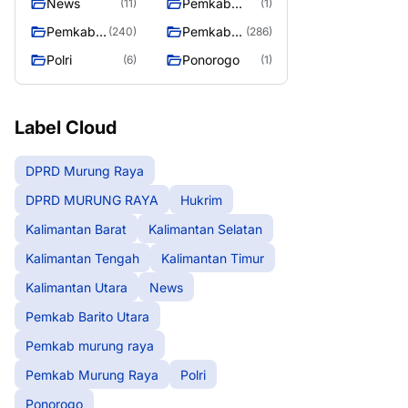
News
Pemkab
(11)
(1)
Barito Utara
Pemkab
Pemkab
(240)
(286)
murung
Murung
Polri
Ponorogo
(6)
(1)
raya
Raya
Label Cloud
DPRD Murung Raya
DPRD MURUNG RAYA
Hukrim
Kalimantan Barat
Kalimantan Selatan
Kalimantan Tengah
Kalimantan Timur
Kalimantan Utara
News
Pemkab Barito Utara
Pemkab murung raya
Pemkab Murung Raya
Polri
Ponorogo