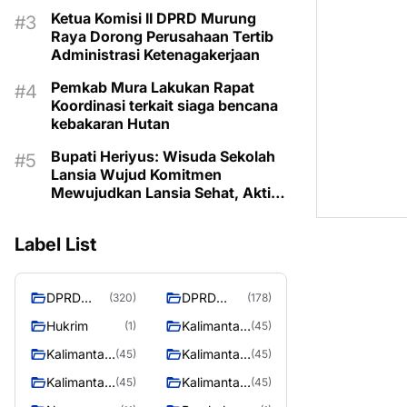
Ketua Komisi II DPRD Murung
Raya Dorong Perusahaan Tertib
Administrasi Ketenagakerjaan
Pemkab Mura Lakukan Rapat
Koordinasi terkait siaga bencana
kebakaran Hutan
Bupati Heriyus: Wisuda Sekolah
Lansia Wujud Komitmen
Mewujudkan Lansia Sehat, Aktif,
dan Bermartabat
Label List
DPRD
DPRD
(320)
(178)
Murung
MURUNG
Hukrim
Kalimantan
(1)
(45)
Raya
RAYA
Barat
Kalimantan
Kalimantan
(45)
(45)
Selatan
Tengah
Kalimantan
Kalimantan
(45)
(45)
Timur
Utara