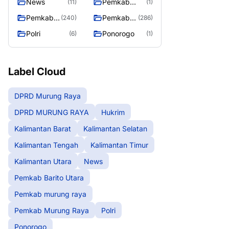
News
Pemkab
(11)
(1)
Barito Utara
Pemkab
Pemkab
(240)
(286)
murung
Murung
Polri
Ponorogo
(6)
(1)
raya
Raya
Label Cloud
DPRD Murung Raya
DPRD MURUNG RAYA
Hukrim
Kalimantan Barat
Kalimantan Selatan
Kalimantan Tengah
Kalimantan Timur
Kalimantan Utara
News
Pemkab Barito Utara
Pemkab murung raya
Pemkab Murung Raya
Polri
Ponorogo