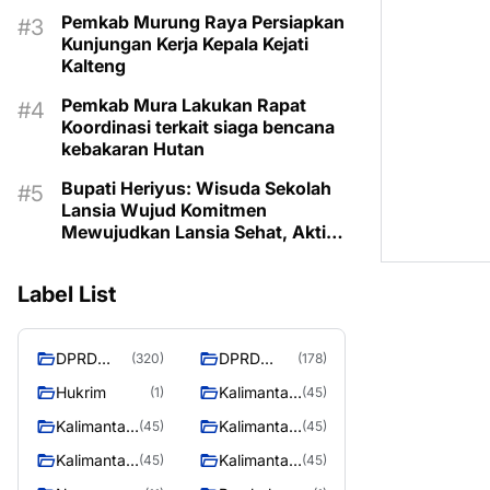
Pemkab Murung Raya Persiapkan
Kunjungan Kerja Kepala Kejati
Kalteng
Pemkab Mura Lakukan Rapat
Koordinasi terkait siaga bencana
kebakaran Hutan
Bupati Heriyus: Wisuda Sekolah
Lansia Wujud Komitmen
Mewujudkan Lansia Sehat, Aktif,
dan Bermartabat
Label List
DPRD
DPRD
(320)
(178)
Murung
MURUNG
Hukrim
Kalimantan
(1)
(45)
Raya
RAYA
Barat
Kalimantan
Kalimantan
(45)
(45)
Selatan
Tengah
Kalimantan
Kalimantan
(45)
(45)
Timur
Utara