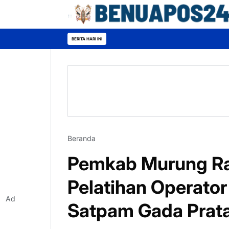
Bupati Heriyus
BERITA HARI INI
Beranda
Pemkab Murung Ra
Pelatihan Operator
Ad
Satpam Gada Prat