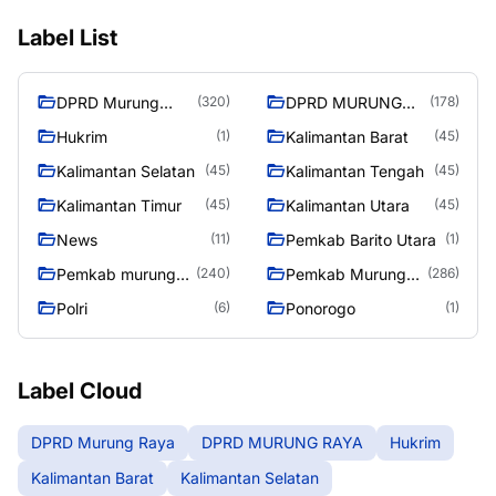
Label List
DPRD Murung
DPRD MURUNG
(320)
(178)
Raya
RAYA
Hukrim
Kalimantan Barat
(1)
(45)
Kalimantan Selatan
Kalimantan Tengah
(45)
(45)
Kalimantan Timur
Kalimantan Utara
(45)
(45)
News
Pemkab Barito Utara
(11)
(1)
Pemkab murung
Pemkab Murung
(240)
(286)
raya
Raya
Polri
Ponorogo
(6)
(1)
Label Cloud
DPRD Murung Raya
DPRD MURUNG RAYA
Hukrim
Kalimantan Barat
Kalimantan Selatan