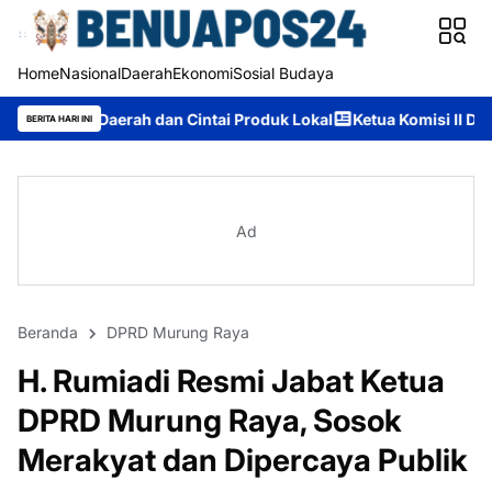
Home
Nasional
Daerah
Ekonomi
Sosial Budaya
dan Cintai Produk Lokal
Ketua Komisi II DPRD Murung Raya: Ap
BERITA HARI INI
Ad
Beranda
DPRD Murung Raya
H. Rumiadi Resmi Jabat Ketua
DPRD Murung Raya, Sosok
Merakyat dan Dipercaya Publik