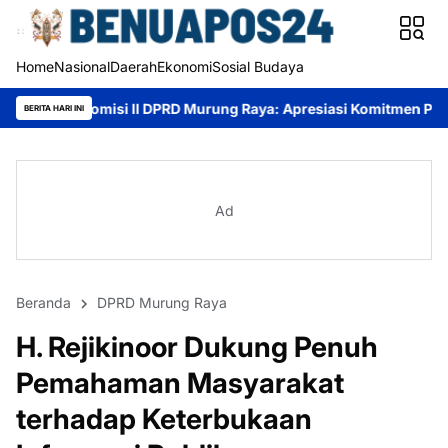
Home
Nasional
Daerah
Ekonomi
Sosial Budaya
i II DPRD Murung Raya: Apresiasi Komitmen PT AlamTri, namun Ha
BERITA HARI INI
Ad
Beranda
DPRD Murung Raya
H. Rejikinoor Dukung Penuh
Pemahaman Masyarakat
terhadap Keterbukaan