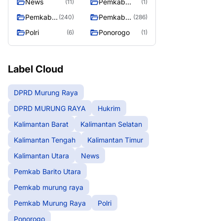
News
Pemkab
(11)
(1)
Barito Utara
Pemkab
Pemkab
(240)
(286)
murung
Murung
Polri
Ponorogo
(6)
(1)
raya
Raya
Label Cloud
DPRD Murung Raya
DPRD MURUNG RAYA
Hukrim
Kalimantan Barat
Kalimantan Selatan
Kalimantan Tengah
Kalimantan Timur
Kalimantan Utara
News
Pemkab Barito Utara
Pemkab murung raya
Pemkab Murung Raya
Polri
Ponorogo