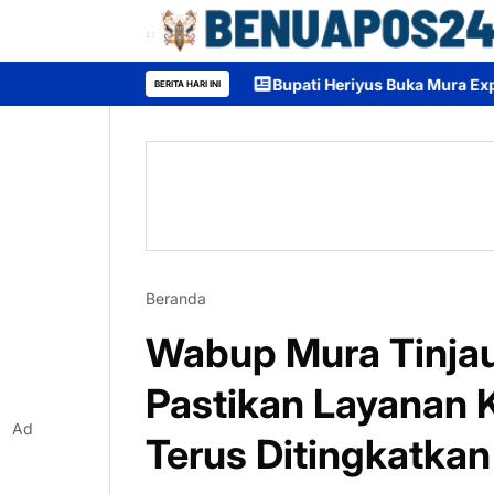
Bupati Heriyus Buka Mura Expo 2026, Dorong UM
BERITA HARI INI
Beranda
Wabup Mura Tinja
Pastikan Layanan 
Ad
Terus Ditingkatkan