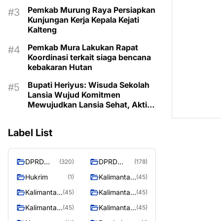
Pemkab Murung Raya Persiapkan
Kunjungan Kerja Kepala Kejati
Kalteng
Pemkab Mura Lakukan Rapat
Koordinasi terkait siaga bencana
kebakaran Hutan
Bupati Heriyus: Wisuda Sekolah
Lansia Wujud Komitmen
Mewujudkan Lansia Sehat, Aktif,
dan Bermartabat
Label List
DPRD
DPRD
(320)
(178)
Murung
MURUNG
Hukrim
Kalimantan
(1)
(45)
Raya
RAYA
Barat
Kalimantan
Kalimantan
(45)
(45)
Selatan
Tengah
Kalimantan
Kalimantan
(45)
(45)
Timur
Utara