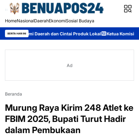
Home
Nasional
Daerah
Ekonomi
Sosial Budaya
omi Daerah dan Cintai Produk Lokal
Ketua Komisi II DPRD Mur
BERITA HARI INI
Ad
Beranda
Murung Raya Kirim 248 Atlet ke
FBIM 2025, Bupati Turut Hadir
dalam Pembukaan