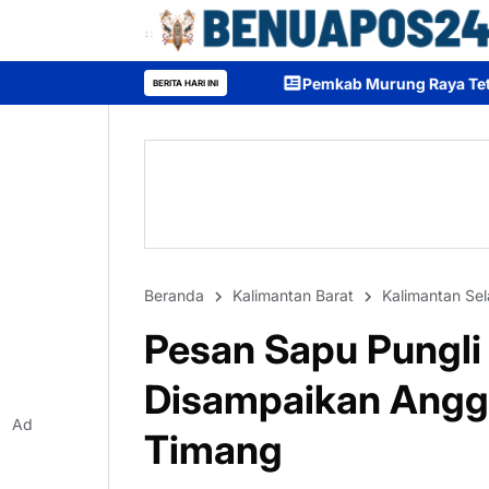
Pemkab Murung Raya Tetapkan Status Siaga Darur
BERITA HARI INI
Beranda
Kalimantan Barat
Kalimantan Sel
Pesan Sapu Pungli
Disampaikan Angg
Ad
Timang