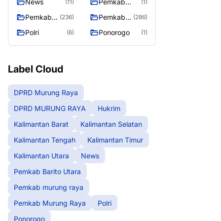
News
Pemkab
(11)
(1)
Barito Utara
Pemkab
Pemkab
(236)
(286)
murung
Murung
Polri
Ponorogo
(6)
(1)
raya
Raya
Label Cloud
DPRD Murung Raya
DPRD MURUNG RAYA
Hukrim
Kalimantan Barat
Kalimantan Selatan
Kalimantan Tengah
Kalimantan Timur
Kalimantan Utara
News
Pemkab Barito Utara
Pemkab murung raya
Pemkab Murung Raya
Polri
Ponorogo