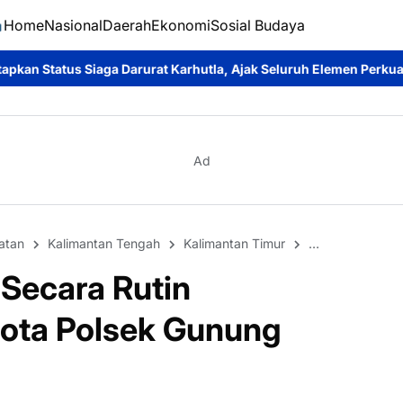
Home
Nasional
Daerah
Ekonomi
Sosial Budaya
at Karhutla, Ajak Seluruh Elemen Perkuat Pencegahan
Bupati H
Ad
atan
Kalimantan Tengah
Kalimantan Timur
Kalimantan Utar
 Secara Rutin
ota Polsek Gunung