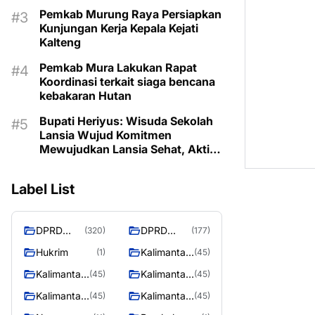
Pemkab Murung Raya Persiapkan
Kunjungan Kerja Kepala Kejati
Kalteng
Pemkab Mura Lakukan Rapat
Koordinasi terkait siaga bencana
kebakaran Hutan
Bupati Heriyus: Wisuda Sekolah
Lansia Wujud Komitmen
Mewujudkan Lansia Sehat, Aktif,
dan Bermartabat
Label List
DPRD
DPRD
(320)
(177)
Murung
MURUNG
Hukrim
Kalimantan
(1)
(45)
Raya
RAYA
Barat
Kalimantan
Kalimantan
(45)
(45)
Selatan
Tengah
Kalimantan
Kalimantan
(45)
(45)
Timur
Utara