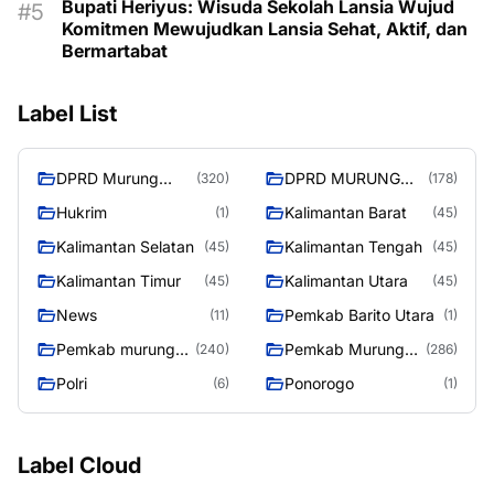
Bupati Heriyus: Wisuda Sekolah Lansia Wujud
Komitmen Mewujudkan Lansia Sehat, Aktif, dan
Bermartabat
Label List
DPRD Murung
DPRD MURUNG
(320)
(178)
Raya
RAYA
Hukrim
Kalimantan Barat
(1)
(45)
Kalimantan Selatan
Kalimantan Tengah
(45)
(45)
Kalimantan Timur
Kalimantan Utara
(45)
(45)
News
Pemkab Barito Utara
(11)
(1)
Pemkab murung
Pemkab Murung
(240)
(286)
raya
Raya
Polri
Ponorogo
(6)
(1)
Label Cloud