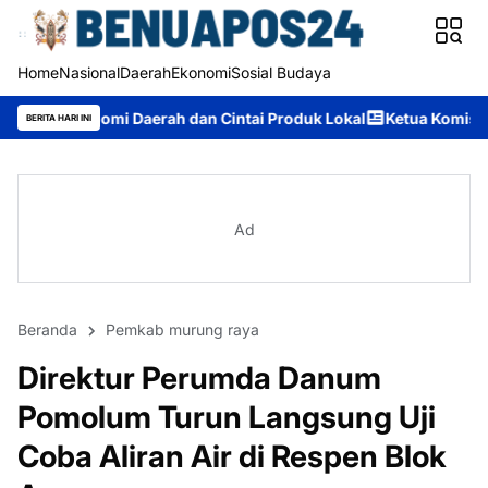
Home
Nasional
Daerah
Ekonomi
Sosial Budaya
aerah dan Cintai Produk Lokal
Ketua Komisi II DPRD Murung Ra
BERITA HARI INI
Ad
Beranda
Pemkab murung raya
Direktur Perumda Danum
Pomolum Turun Langsung Uji
Coba Aliran Air di Respen Blok