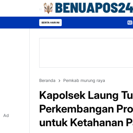
Bupati Heriyus Buka Mura
BERITA HARI INI
Beranda
Pemkab murung raya
Kapolsek Laung T
Perkembangan Pr
Ad
untuk Ketahanan 