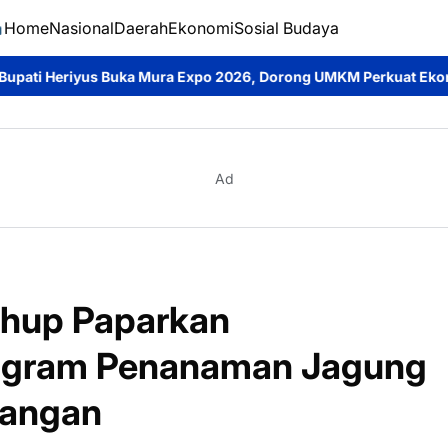
Home
Nasional
Daerah
Ekonomi
Sosial Budaya
 Expo 2026, Dorong UMKM Perkuat Ekonomi Daerah dan Cintai Pr
Ad
uhup Paparkan
ogram Penanaman Jagung
Pangan