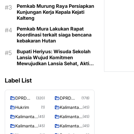
Pemkab Murung Raya Persiapkan
Kunjungan Kerja Kepala Kejati
Kalteng
Pemkab Mura Lakukan Rapat
Koordinasi terkait siaga bencana
kebakaran Hutan
Bupati Heriyus: Wisuda Sekolah
Lansia Wujud Komitmen
Mewujudkan Lansia Sehat, Aktif,
dan Bermartabat
Label List
DPRD
DPRD
(320)
(178)
Murung
MURUNG
Hukrim
Kalimantan
(1)
(45)
Raya
RAYA
Barat
Kalimantan
Kalimantan
(45)
(45)
Selatan
Tengah
Kalimantan
Kalimantan
(45)
(45)
Timur
Utara