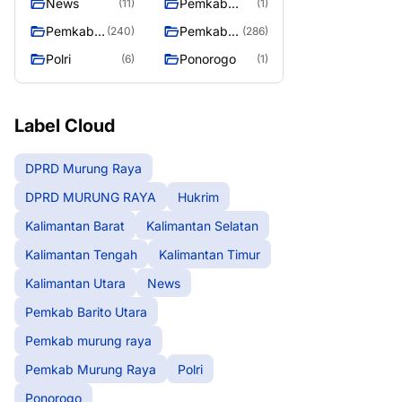
News
Pemkab
(11)
(1)
Barito Utara
Pemkab
Pemkab
(240)
(286)
murung
Murung
Polri
Ponorogo
(6)
(1)
raya
Raya
Label Cloud
DPRD Murung Raya
DPRD MURUNG RAYA
Hukrim
Kalimantan Barat
Kalimantan Selatan
Kalimantan Tengah
Kalimantan Timur
Kalimantan Utara
News
Pemkab Barito Utara
Pemkab murung raya
Pemkab Murung Raya
Polri
Ponorogo