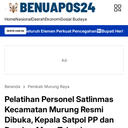
Home
Nasional
Daerah
Ekonomi
Sosial Budaya
uh Elemen Perkuat Pencegahan
Bupati Heriyus: Wisuda Sekolah
BERITA HARI INI
Ad
Beranda
Pemkab Murung Raya
Pelatihan Personel Satlinmas
Kecamatan Murung Resmi
Dibuka, Kepala Satpol PP dan