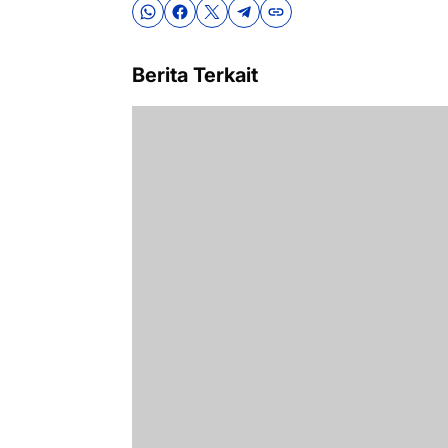
Berita Terkait
Plt. Kepala Dinas Koperasi Roy Chah
Sampaikan Laporan pada Pembukaa
Pasar Ramadhan 1447 H/2026 M
Februari 19, 2026