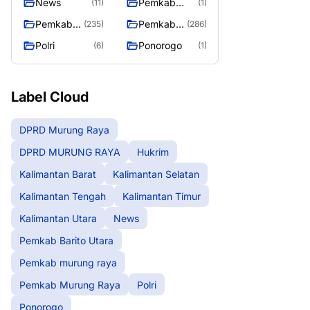
News
Pemkab
(11)
(1)
Barito Utara
Pemkab
Pemkab
(235)
(286)
murung
Murung
Polri
Ponorogo
(6)
(1)
raya
Raya
Label Cloud
DPRD Murung Raya
DPRD MURUNG RAYA
Hukrim
Kalimantan Barat
Kalimantan Selatan
Kalimantan Tengah
Kalimantan Timur
Kalimantan Utara
News
Pemkab Barito Utara
Pemkab murung raya
Pemkab Murung Raya
Polri
Ponorogo