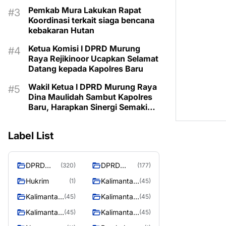
Pemkab Mura Lakukan Rapat
Koordinasi terkait siaga bencana
kebakaran Hutan
Ketua Komisi I DPRD Murung
Raya Rejikinoor Ucapkan Selamat
Datang kepada Kapolres Baru
Wakil Ketua I DPRD Murung Raya
Dina Maulidah Sambut Kapolres
Baru, Harapkan Sinergi Semakin
Kuat
Label List
DPRD
DPRD
(320)
(177)
Murung
MURUNG
Hukrim
Kalimantan
(1)
(45)
Raya
RAYA
Barat
Kalimantan
Kalimantan
(45)
(45)
Selatan
Tengah
Kalimantan
Kalimantan
(45)
(45)
Timur
Utara