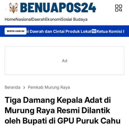
Home
Nasional
Daerah
Ekonomi
Sosial Budaya
dan Cintai Produk Lokal
Ketua Komisi II DPRD Murung Raya: A
BERITA HARI INI
Ad
Beranda
Pemkab Murung Raya
Tiga Damang Kepala Adat di
Murung Raya Resmi Dilantik
oleh Bupati di GPU Puruk Cahu