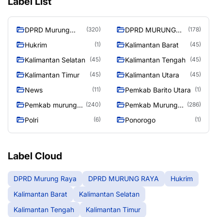
Label List
DPRD Murung
DPRD MURUNG
(320)
(178)
Raya
RAYA
Hukrim
Kalimantan Barat
(1)
(45)
Kalimantan Selatan
Kalimantan Tengah
(45)
(45)
Kalimantan Timur
Kalimantan Utara
(45)
(45)
News
Pemkab Barito Utara
(11)
(1)
Pemkab murung
Pemkab Murung
(240)
(286)
raya
Raya
Polri
Ponorogo
(6)
(1)
Label Cloud
DPRD Murung Raya
DPRD MURUNG RAYA
Hukrim
Kalimantan Barat
Kalimantan Selatan
Kalimantan Tengah
Kalimantan Timur