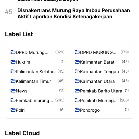
Disnakertrans Murung Raya Imbau Perusahaan
Aktif Laporkan Kondisi Ketenagakerjaan
Label List
DPRD Murung
DPRD MURUNG
(320)
(179)
Raya
RAYA
Hukrim
Kalimantan Barat
(1)
(45)
Kalimantan Selatan
Kalimantan Tengah
(45)
(45)
Kalimantan Timur
Kalimantan Utara
(45)
(45)
News
Pemkab Barito Utara
(11)
(1)
Pemkab murung
Pemkab Murung
(243)
(286)
raya
Raya
Polri
Ponorogo
(6)
(1)
Label Cloud