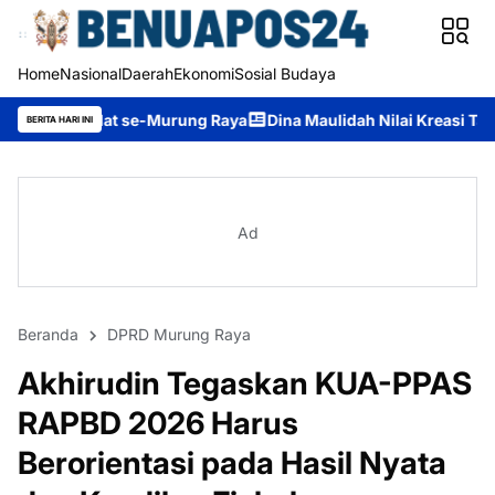
Home
Nasional
Daerah
Ekonomi
Sosial Budaya
 se-Murung Raya
Dina Maulidah Nilai Kreasi Tari FBTTB 2026 M
BERITA HARI INI
Ad
Beranda
DPRD Murung Raya
Akhirudin Tegaskan KUA-PPAS
RAPBD 2026 Harus
Berorientasi pada Hasil Nyata