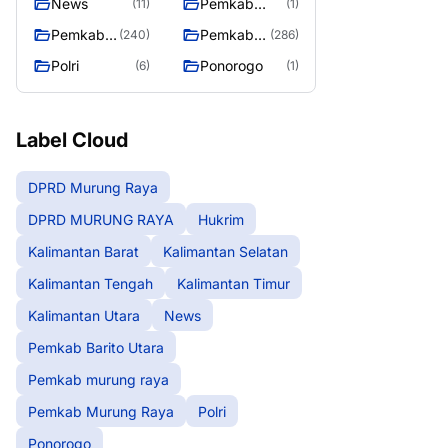
News
Pemkab
(11)
(1)
Barito Utara
Pemkab
Pemkab
(240)
(286)
murung
Murung
Polri
Ponorogo
(6)
(1)
raya
Raya
Label Cloud
DPRD Murung Raya
DPRD MURUNG RAYA
Hukrim
Kalimantan Barat
Kalimantan Selatan
Kalimantan Tengah
Kalimantan Timur
Kalimantan Utara
News
Pemkab Barito Utara
Pemkab murung raya
Pemkab Murung Raya
Polri
Ponorogo