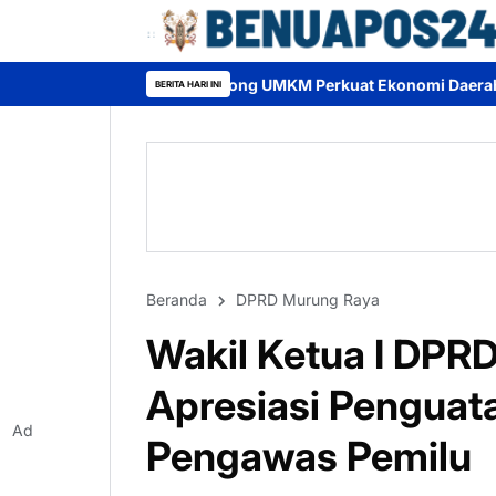
 Dorong UMKM Perkuat Ekonomi Daerah dan Cintai Produk Lokal
BERITA HARI INI
Beranda
DPRD Murung Raya
Wakil Ketua I DPRD
Apresiasi Pengua
Ad
Pengawas Pemilu