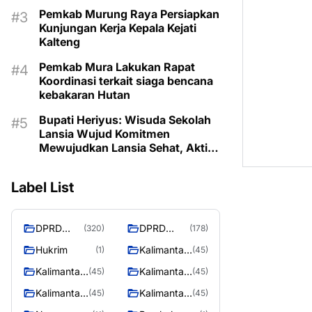
Pemkab Murung Raya Persiapkan
Kunjungan Kerja Kepala Kejati
Kalteng
Pemkab Mura Lakukan Rapat
Koordinasi terkait siaga bencana
kebakaran Hutan
Bupati Heriyus: Wisuda Sekolah
Lansia Wujud Komitmen
Mewujudkan Lansia Sehat, Aktif,
dan Bermartabat
Label List
DPRD
DPRD
(320)
(178)
Murung
MURUNG
Hukrim
Kalimantan
(1)
(45)
Raya
RAYA
Barat
Kalimantan
Kalimantan
(45)
(45)
Selatan
Tengah
Kalimantan
Kalimantan
(45)
(45)
Timur
Utara