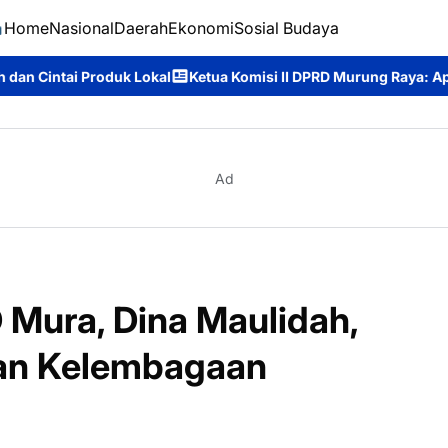
Home
Nasional
Daerah
Ekonomi
Sosial Budaya
Ketua Komisi II DPRD Murung Raya: Apresiasi Komitmen PT Alam
Ad
 Mura, Dina Maulidah,
tan Kelembagaan