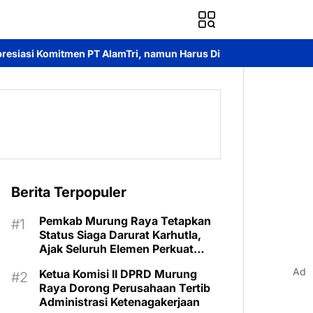
Tri, namun Harus Dibuktikan dengan Aksi Nyata
PT AlamTri Te
Berita Terpopuler
Pemkab Murung Raya Tetapkan
Status Siaga Darurat Karhutla,
Ajak Seluruh Elemen Perkuat
Pencegahan
Ad
Ketua Komisi II DPRD Murung
Raya Dorong Perusahaan Tertib
Administrasi Ketenagakerjaan