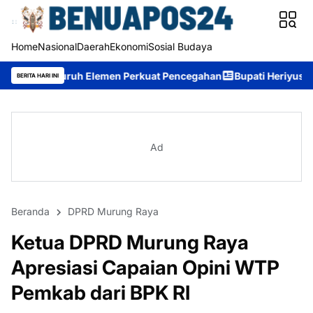
Home
Nasional
Daerah
Ekonomi
Sosial Budaya
 Elemen Perkuat Pencegahan
Bupati Heriyus: Wisuda Sekolah La
BERITA HARI INI
Ad
Beranda
DPRD Murung Raya
Ketua DPRD Murung Raya
Apresiasi Capaian Opini WTP
Pemkab dari BPK RI