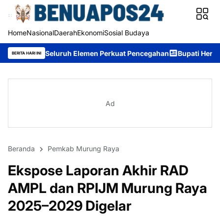
Home
Nasional
Daerah
Ekonomi
Sosial Budaya
uruh Elemen Perkuat Pencegahan
Bupati Heriyus: Wisuda Sekola
BERITA HARI INI
Ad
Beranda
Pemkab Murung Raya
Ekspose Laporan Akhir RAD
AMPL dan RPIJM Murung Raya
2025–2029 Digelar