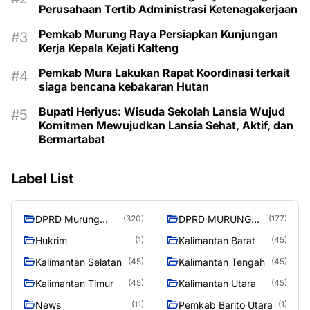
Perusahaan Tertib Administrasi Ketenagakerjaan
Pemkab Murung Raya Persiapkan Kunjungan
Kerja Kepala Kejati Kalteng
Pemkab Mura Lakukan Rapat Koordinasi terkait
siaga bencana kebakaran Hutan
Bupati Heriyus: Wisuda Sekolah Lansia Wujud
Komitmen Mewujudkan Lansia Sehat, Aktif, dan
Bermartabat
Label List
DPRD Murung
DPRD MURUNG
(320)
(177)
Raya
RAYA
Hukrim
Kalimantan Barat
(1)
(45)
Kalimantan Selatan
Kalimantan Tengah
(45)
(45)
Kalimantan Timur
Kalimantan Utara
(45)
(45)
News
Pemkab Barito Utara
(11)
(1)