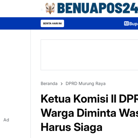
Bupati Heriyus Buka Mura E
BERITA HARI INI
Beranda
DPRD Murung Raya
Ketua Komisi II D
Warga Diminta Was
Ad
Harus Siaga