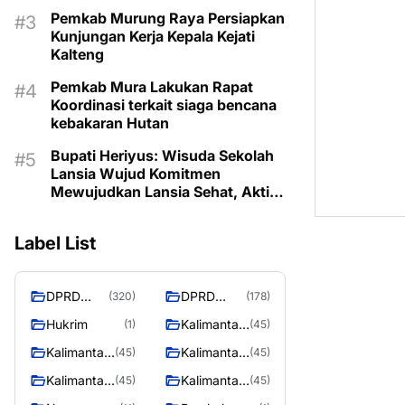
Pemkab Murung Raya Persiapkan
Kunjungan Kerja Kepala Kejati
Kalteng
Pemkab Mura Lakukan Rapat
Koordinasi terkait siaga bencana
kebakaran Hutan
Bupati Heriyus: Wisuda Sekolah
Lansia Wujud Komitmen
Mewujudkan Lansia Sehat, Aktif,
dan Bermartabat
Label List
DPRD
DPRD
(320)
(178)
Murung
MURUNG
Hukrim
Kalimantan
(1)
(45)
Raya
RAYA
Barat
Kalimantan
Kalimantan
(45)
(45)
Selatan
Tengah
Kalimantan
Kalimantan
(45)
(45)
Timur
Utara