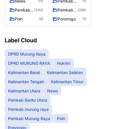
News
Pemkab
(11)
(1)
Barito Utara
Pemkab
Pemkab
(240)
(286)
murung
Murung
Polri
Ponorogo
(6)
(1)
raya
Raya
Label Cloud
DPRD Murung Raya
DPRD MURUNG RAYA
Hukrim
Kalimantan Barat
Kalimantan Selatan
Kalimantan Tengah
Kalimantan Timur
Kalimantan Utara
News
Pemkab Barito Utara
Pemkab murung raya
Pemkab Murung Raya
Polri
Ponorogo