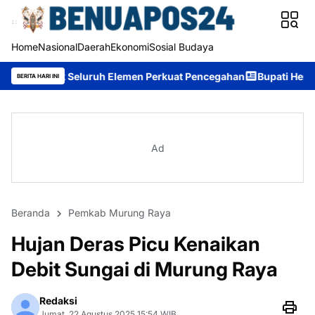
Home
Nasional
Daerah
Ekonomi
Sosial Budaya
ruh Elemen Perkuat Pencegahan
Bupati Heriyus: Wisuda Sekola
BERITA HARI INI
Ad
Beranda
Pemkab Murung Raya
Hujan Deras Picu Kenaikan
Debit Sungai di Murung Raya
Redaksi
Jumat, 22 Agustus 2025 15:54 WIB