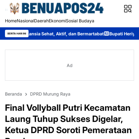
Home
Nasional
Daerah
Ekonomi
Sosial Budaya
Sehat, Aktif, dan Bermartabat
Bupati Heriyus Buka Festival B
BERITA HARI INI
Ad
Beranda
DPRD Murung Raya
Final Vollyball Putri Kecamatan
Laung Tuhup Sukses Digelar,
Ketua DPRD Soroti Pemerataan