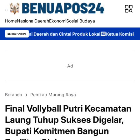
Home
Nasional
Daerah
Ekonomi
Sosial Budaya
h dan Cintai Produk Lokal
Ketua Komisi II DPRD Murung Raya:
BERITA HARI INI
Ad
Beranda
Pemkab Murung Raya
Final Vollyball Putri Kecamatan
Laung Tuhup Sukses Digelar,
Bupati Komitmen Bangun