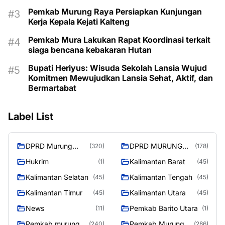
Pemkab Murung Raya Persiapkan Kunjungan
Kerja Kepala Kejati Kalteng
Pemkab Mura Lakukan Rapat Koordinasi terkait
siaga bencana kebakaran Hutan
Bupati Heriyus: Wisuda Sekolah Lansia Wujud
Komitmen Mewujudkan Lansia Sehat, Aktif, dan
Bermartabat
Label List
DPRD Murung
DPRD MURUNG
(320)
(178)
Raya
RAYA
Hukrim
Kalimantan Barat
(1)
(45)
Kalimantan Selatan
Kalimantan Tengah
(45)
(45)
Kalimantan Timur
Kalimantan Utara
(45)
(45)
News
Pemkab Barito Utara
(11)
(1)
Pemkab murung
Pemkab Murung
(240)
(286)