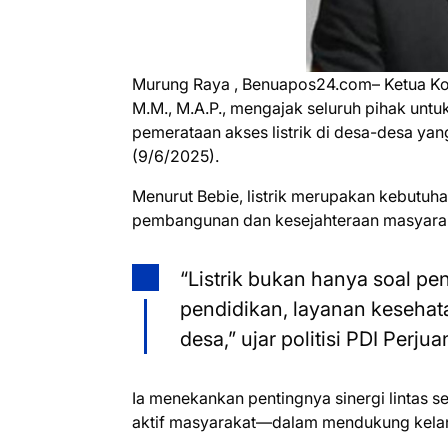
Murung Raya , Benuapos24.com– Ketua Komi
M.M., M.A.P., mengajak seluruh pihak un
pemerataan akses listrik di desa-desa ya
(9/6/2025).
Menurut Bebie, listrik merupakan kebutu
pembangunan dan kesejahteraan masyara
“Listrik bukan hanya soal pe
pendidikan, layanan keseha
desa,” ujar politisi PDI Perju
Ia menekankan pentingnya sinergi lintas 
aktif masyarakat—dalam mendukung kelanc