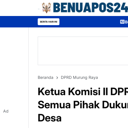
Bupati Heriyus Buka Mura
BERITA HARI INI
Beranda
DPRD Murung Raya
Ketua Komisi II D
Semua Pihak Dukun
Ad
Desa