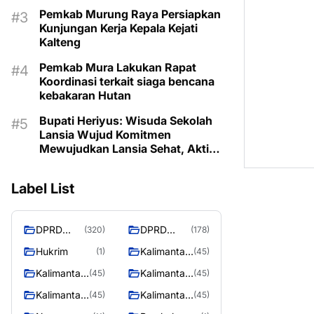
Pemkab Murung Raya Persiapkan
Kunjungan Kerja Kepala Kejati
Kalteng
Pemkab Mura Lakukan Rapat
Koordinasi terkait siaga bencana
kebakaran Hutan
Bupati Heriyus: Wisuda Sekolah
Lansia Wujud Komitmen
Mewujudkan Lansia Sehat, Aktif,
dan Bermartabat
Label List
DPRD
DPRD
(320)
(178)
Murung
MURUNG
Hukrim
Kalimantan
(1)
(45)
Raya
RAYA
Barat
Kalimantan
Kalimantan
(45)
(45)
Selatan
Tengah
Kalimantan
Kalimantan
(45)
(45)
Timur
Utara