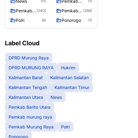
News
Pemkab
(11)
(1)
Barito Utara
Pemkab
Pemkab
(240)
(286)
murung
Murung
Polri
Ponorogo
(6)
(1)
raya
Raya
Label Cloud
DPRD Murung Raya
DPRD MURUNG RAYA
Hukrim
Kalimantan Barat
Kalimantan Selatan
Kalimantan Tengah
Kalimantan Timur
Kalimantan Utara
News
Pemkab Barito Utara
Pemkab murung raya
Pemkab Murung Raya
Polri
Ponorogo