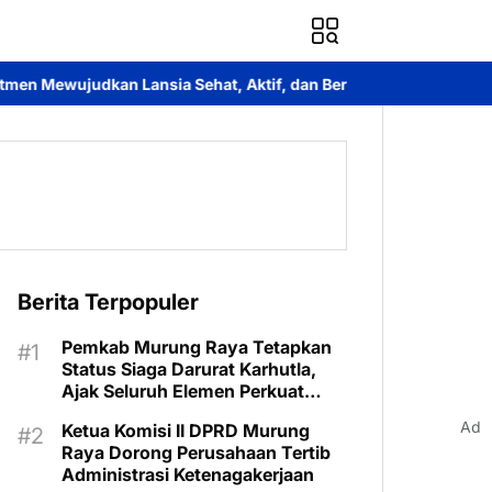
Sehat, Aktif, dan Bermartabat
Bupati Heriyus Buka Festival Bu
Berita Terpopuler
Pemkab Murung Raya Tetapkan
Status Siaga Darurat Karhutla,
Ajak Seluruh Elemen Perkuat
Pencegahan
Ad
Ketua Komisi II DPRD Murung
Raya Dorong Perusahaan Tertib
Administrasi Ketenagakerjaan