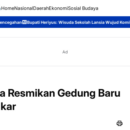
Home
Nasional
Daerah
Ekonomi
Sosial Budaya
iyus: Wisuda Sekolah Lansia Wujud Komitmen Mewujudkan Lansia 
Ad
ya Resmikan Gedung Baru
kar