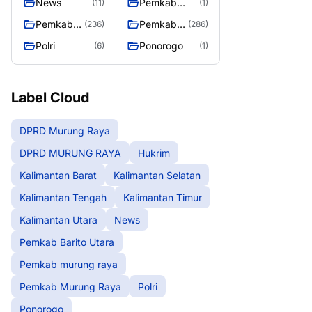
News
Pemkab
(11)
(1)
Barito Utara
Pemkab
Pemkab
(236)
(286)
murung
Murung
Polri
Ponorogo
(6)
(1)
raya
Raya
Label Cloud
DPRD Murung Raya
DPRD MURUNG RAYA
Hukrim
Kalimantan Barat
Kalimantan Selatan
Kalimantan Tengah
Kalimantan Timur
Kalimantan Utara
News
Pemkab Barito Utara
Pemkab murung raya
Pemkab Murung Raya
Polri
Ponorogo