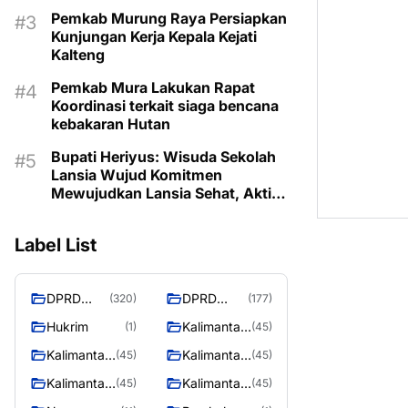
Pemkab Murung Raya Persiapkan
Kunjungan Kerja Kepala Kejati
Kalteng
Pemkab Mura Lakukan Rapat
Koordinasi terkait siaga bencana
kebakaran Hutan
Bupati Heriyus: Wisuda Sekolah
Lansia Wujud Komitmen
Mewujudkan Lansia Sehat, Aktif,
dan Bermartabat
Label List
DPRD
DPRD
(320)
(177)
Murung
MURUNG
Hukrim
Kalimantan
(1)
(45)
Raya
RAYA
Barat
Kalimantan
Kalimantan
(45)
(45)
Selatan
Tengah
Kalimantan
Kalimantan
(45)
(45)
Timur
Utara