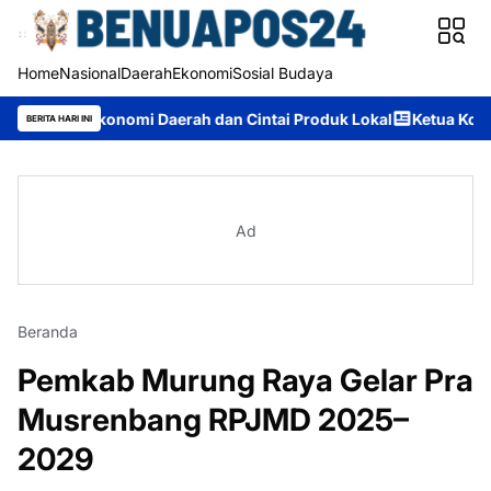
Home
Nasional
Daerah
Ekonomi
Sosial Budaya
 Ekonomi Daerah dan Cintai Produk Lokal
Ketua Komisi II DPRD
BERITA HARI INI
Ad
Beranda
Pemkab Murung Raya Gelar Pra
Musrenbang RPJMD 2025–
2029