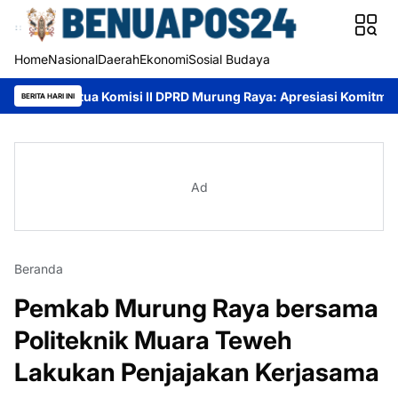
Home
Nasional
Daerah
Ekonomi
Sosial Budaya
ua Komisi II DPRD Murung Raya: Apresiasi Komitmen PT AlamTri, 
BERITA HARI INI
Ad
Beranda
Pemkab Murung Raya bersama
Politeknik Muara Teweh
Lakukan Penjajakan Kerjasama