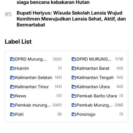
siaga bencana kebakaran Hutan
Bupati Heriyus: Wisuda Sekolah Lansia Wujud
Komitmen Mewujudkan Lansia Sehat, Aktif, dan
Bermartabat
Label List
DPRD Murung
DPRD MURUNG
(320)
(178)
Raya
RAYA
Hukrim
Kalimantan Barat
(1)
(45)
Kalimantan Selatan
Kalimantan Tengah
(45)
(45)
Kalimantan Timur
Kalimantan Utara
(45)
(45)
News
Pemkab Barito Utara
(11)
(1)
Pemkab murung
Pemkab Murung
(240)
(286)
raya
Raya
Polri
Ponorogo
(6)
(1)