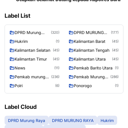
Label List
DPRD Murung
DPRD MURUNG
(320)
(177)
Raya
RAYA
Hukrim
Kalimantan Barat
(1)
(45)
Kalimantan Selatan
Kalimantan Tengah
(45)
(45)
Kalimantan Timur
Kalimantan Utara
(45)
(45)
News
Pemkab Barito Utara
(11)
(1)
Pemkab murung
Pemkab Murung
(236)
(286)
raya
Raya
Polri
Ponorogo
(6)
(1)
Label Cloud
DPRD Murung Raya
DPRD MURUNG RAYA
Hukrim