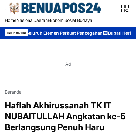
Home
Nasional
Daerah
Ekonomi
Sosial Budaya
k Seluruh Elemen Perkuat Pencegahan
Bupati Heriyus: Wisuda S
BERITA HARI INI
Ad
Beranda
Haflah Akhirussanah TK IT
NUBAITULLAH Angkatan ke-5
Berlangsung Penuh Haru