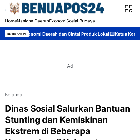
Home
Nasional
Daerah
Ekonomi
Sosial Budaya
konomi Daerah dan Cintai Produk Lokal
Ketua Komisi II DPRD M
BERITA HARI INI
Ad
Beranda
Dinas Sosial Salurkan Bantuan
Stunting dan Kemiskinan
Ekstrem di Beberapa