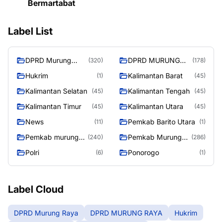
Bermartabat
Label List
DPRD Murung
DPRD MURUNG
(320)
(178)
Raya
RAYA
Hukrim
Kalimantan Barat
(1)
(45)
Kalimantan Selatan
Kalimantan Tengah
(45)
(45)
Kalimantan Timur
Kalimantan Utara
(45)
(45)
News
Pemkab Barito Utara
(11)
(1)
Pemkab murung
Pemkab Murung
(240)
(286)
raya
Raya
Polri
Ponorogo
(6)
(1)
Label Cloud
DPRD Murung Raya
DPRD MURUNG RAYA
Hukrim