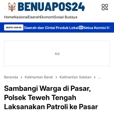
Home
Nasional
Daerah
Ekonomi
Sosial Budaya
ah dan Cintai Produk Lokal
Ketua Komisi II DPRD Murung Raya
BERITA HARI INI
Ad
Beranda
Kalimantan Barat
Kalimantan Selatan
Kalimant
Sambangi Warga di Pasar,
Polsek Teweh Tengah
Laksanakan Patroli ke Pasar